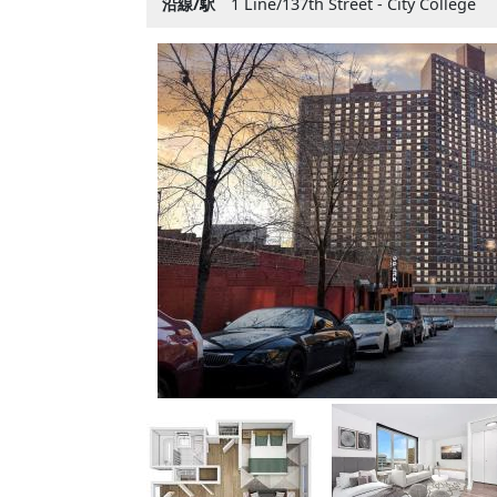
沿線/駅
1 Line/137th Street - City College