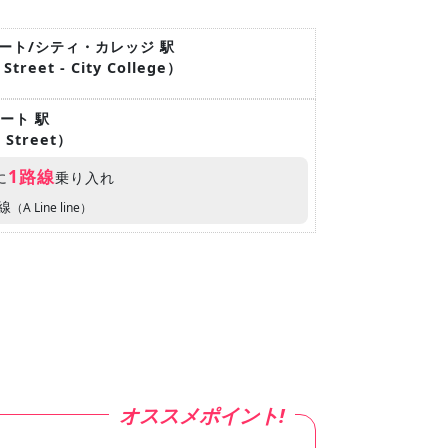
トリート/シティ・カレッジ 駅
 Street - City College）
リート 駅
h Street）
1路線
に
乗り入れ
線
（A Line line）