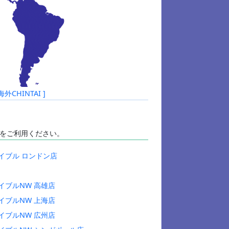
HINTAI ]
をご利用ください。
イブル ロンドン店
イブルNW 高雄店
イブルNW 上海店
イブルNW 広州店