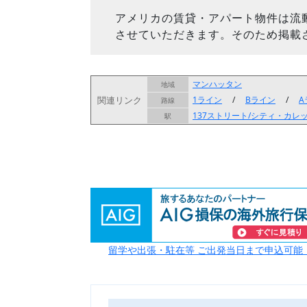
アメリカの賃貸・アパート物件は流
させていただきます。そのため掲載
マンハッタン
地域
関連リンク
1ライン
/
Bライン
/
A
路線
137ストリート/シティ・カレ
駅
留学や出張・駐在等 ご出発当日まで申込可能