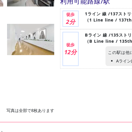
利用可能路線/駅
1ライン 線 /137ス
徒歩
（1 Line line / 137th
2分
Bライン 線 /135スト
（B Line line / 135t
徒歩
12分
この駅は他
Aライン
写真は全部で8枚あります
ト。