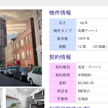
物件情報
広さ
- sq.ft.
物件タイプ
高層アパート
築年数
1975 年
階数
12 階 （35 階建
契約情報
契約種別
賃貸・アパート
契約期間
年間契約
賃料
$3,500 /月
保証金
$家賃の
手数料
応相談