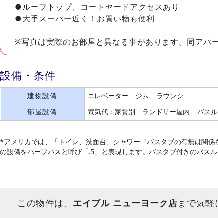
●ルーフトップ、コートヤードアクセスあり
●大手スーパー近く！お買い物も便利
※写真は実際のお部屋と異なる事があります。同アパ
設備・条件
建物設備
エレベーター
ジム
ラウンジ
部屋設備
電気代：家賃別
ランドリー屋内
バスル
*アメリカでは、「トイレ、洗面台、シャワー（バスタブの有無は関係
の設備をハーフバスと呼び「.5」と表現します。バスタブ付きのバス
この物件は、
エイブル ニューヨーク店
まで気軽