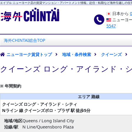
エイブル ニューヨーク店の賃貸マンション・アパートメント情報。赴任・転勤など海外引越しの住
日本から
ニューヨ
5547
海外CHINTAI
エイブル ニューヨーク店
海外CHINTAI総合TOP
ニューヨーク賃貸トップ
地域・条件検索
クイーンズ
クイーンズ ロング・アイランド・シ
※ 年間契約
エリア 路線
クイーンズ
ロング・アイランド・シティ
Nライン 線
クイーンズボロ・プラザ 駅
徒歩5分
地域/地区
Queens / Long Island City
沿線/駅
N Line/Queensboro Plaza