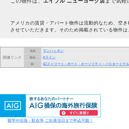
この物件は、
エイブル ニューヨーク店
まで気軽
アメリカの賃貸・アパート物件は流動的なため、空き
させていただきます。そのため掲載されている物件は
マンハッタン
地域
関連リンク
Aライン
路線
42ストリート - ポート・オーソリティ・バスターミナ
駅
留学や出張・駐在等 ご出発当日まで申込可能！