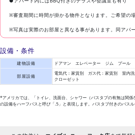
●アパート内にはBBQ付きのテラスや会議室も有り
※審査期間に時間が掛かる物件となります。ご希望の
※写真は実際のお部屋と異なる事があります。同アパ
設備・条件
建物設備
ドアマン
エレベーター
ジム
プール
電気代：家賃別
ガス代：家賃別
室内洗
部屋設備
クローゼット
*アメリカでは、「トイレ、洗面台、シャワー（バスタブの有無は関係
の設備をハーフバスと呼び「.5」と表現します。バスタブ付きのバス