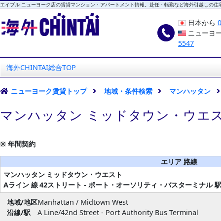
エイブル ニューヨーク店の賃貸マンション・アパートメント情報。赴任・転勤など海外引越しの住
日本から
ニューヨ
5547
海外CHINTAI
エイブル ニューヨーク店
海外CHINTAI総合TOP
ニューヨーク賃貸トップ
地域・条件検索
マンハッタン
マンハッタン ミッドタウン・ウエス
※ 年間契約
エリア 路線
マンハッタン
ミッドタウン・ウエスト
Aライン 線
42ストリート - ポート・オーソリティ・バスターミナル 
地域/地区
Manhattan / Midtown West
沿線/駅
A Line/42nd Street - Port Authority Bus Terminal