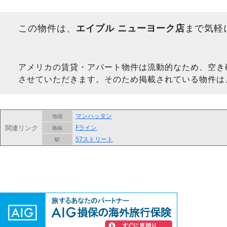
この物件は、
エイブル ニューヨーク店
まで気軽
アメリカの賃貸・アパート物件は流動的なため、空き
させていただきます。そのため掲載されている物件は
マンハッタン
地域
関連リンク
Fライン
路線
57ストリート
駅