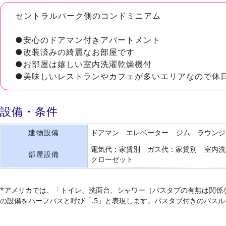
セントラルパーク側のコンドミニアム
●安心のドアマン付きアパートメント
●改装済みの綺麗なお部屋です
●お部屋は嬉しい室内洗濯乾燥機付
●美味しいレストランやカフェが多いエリアなので休
設備・条件
建物設備
ドアマン
エレベーター
ジム
ラウンジ
電気代：家賃別
ガス代：家賃別
室内洗
部屋設備
クローゼット
*アメリカでは、「トイレ、洗面台、シャワー（バスタブの有無は関係
の設備をハーフバスと呼び「.5」と表現します。バスタブ付きのバス