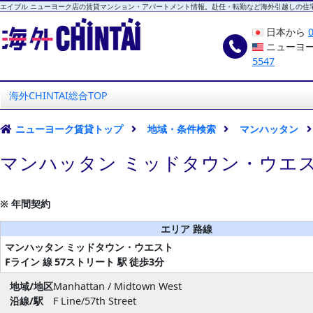
エイブル ニューヨーク店の賃貸マンション・アパートメント情報。赴任・転勤など海外引越しの住
日本から
ニューヨ
5547
海外CHINTAI
エイブル ニューヨーク店
海外CHINTAI総合TOP
ニューヨーク賃貸トップ
地域・条件検索
マンハッタン
マンハッタン ミッドタウン・ウエス
※ 年間契約
エリア 路線
マンハッタン
ミッドタウン・ウエスト
Fライン 線
57ストリート 駅
徒歩3分
地域/地区
Manhattan / Midtown West
沿線/駅
F Line/57th Street