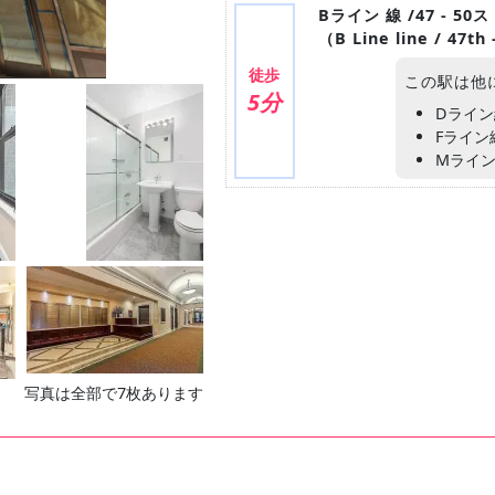
Bライン 線 /47 - 
（B Line line / 47th
徒歩
この駅は他
5分
Dライ
Fライン
Mライ
写真は全部で7枚あります
ト