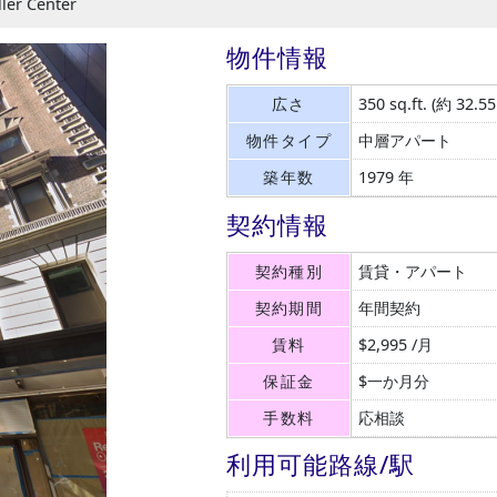
ller Center
物件情報
広さ
350 sq.ft.
(約 32.5
物件タイプ
中層アパート
築年数
1979 年
契約情報
契約種別
賃貸・アパート
契約期間
年間契約
賃料
$2,995 /月
保証金
$一か月分
手数料
応相談
利用可能路線/駅