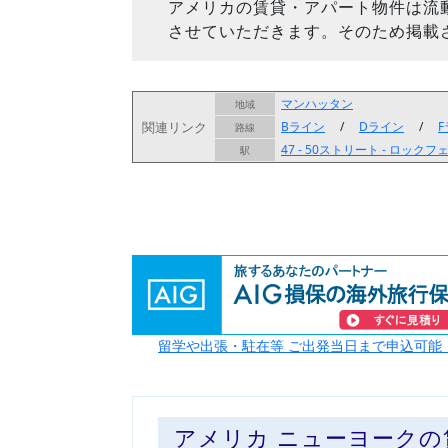
アメリカの賃貸・アパート物件は流
させていただきます。そのため掲載
マンハッタン
地域
関連リンク
Bライン
/
Dライン
/
路線
47 - 50ストリート - ロック
駅
留学や出張・駐在等 ご出発当日まで申込可能
アメリカ ニューヨーク