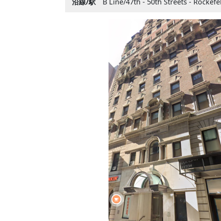
沿線/駅
B Line/47th - 50th Streets - Rockefe