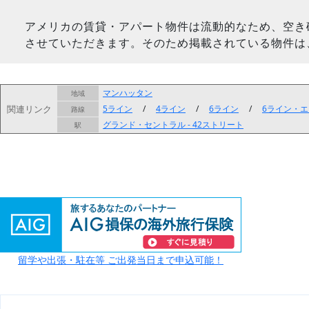
アメリカの賃貸・アパート物件は流動的なため、空き
させていただきます。そのため掲載されている物件は
マンハッタン
地域
関連リンク
5ライン
/
4ライン
/
6ライン
/
6ライン・
路線
グランド・セントラル - 42ストリート
駅
留学や出張・駐在等 ご出発当日まで申込可能！