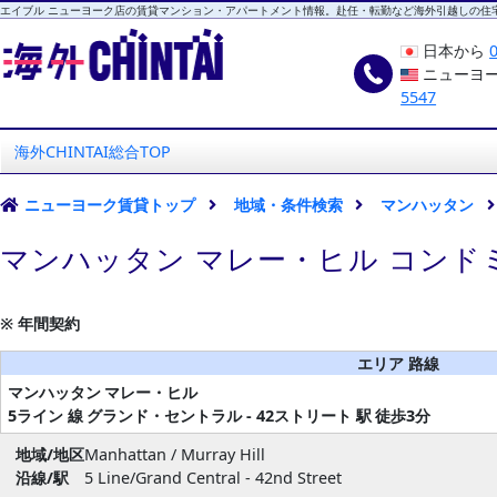
エイブル ニューヨーク店の賃貸マンション・アパートメント情報。赴任・転勤など海外引越しの住
日本から
ニューヨ
5547
海外CHINTAI
エイブル ニューヨーク店
海外CHINTAI総合TOP
ニューヨーク賃貸トップ
地域・条件検索
マンハッタン
マンハッタン マレー・ヒル コンド
※ 年間契約
エリア 路線
マンハッタン
マレー・ヒル
5ライン 線
グランド・セントラル - 42ストリート 駅
徒歩3分
地域/地区
Manhattan / Murray Hill
沿線/駅
5 Line/Grand Central - 42nd Street