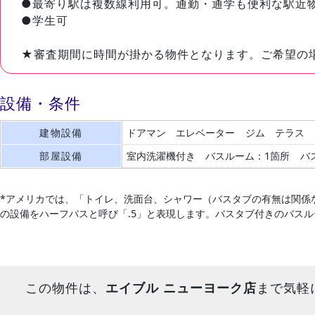
●最寄り駅は複数線利用可。通勤・通学も便利な駅近
●学生可
★審査期間に時間が掛かる物件となります。ご希望の
設備・条件
建物設備
ドアマン
エレベーター
ジム
テラス
部屋設備
室内洗濯機付き
バスルーム：1箇所
バ
*アメリカでは、「トイレ、洗面台、シャワー（バスタブの有無は関係
の設備をハーフバスと呼び「.5」と表現します。バスタブ付きのバス
この物件は、
エイブル ニューヨーク店
まで気軽