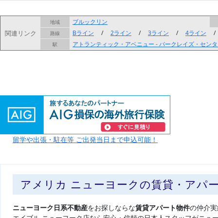
ブルックリン
地域
関連リンク
Bライン
/
2ライン
/
3ライン
/
4ライン
路線
アトランティック・アベニュー - バークレイズ・セン
駅
留学や出張・駐在等 ご出発当日まで申込可能！
アメリカ ニューヨークの賃貸・アパ
ニューヨーク日系不動産
をお探しならな
賃貸アパート物件
の仲介実
エイブル ニューヨーク店なら安心・信頼の日本人スタッフがニュ