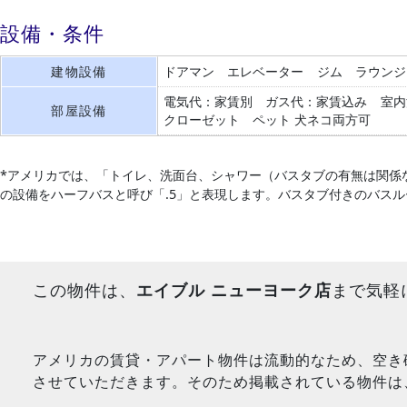
設備・条件
建物設備
ドアマン
エレベーター
ジム
ラウンジ
電気代：家賃別
ガス代：家賃込み
室内
部屋設備
クローゼット
ペット 犬ネコ両方可
*アメリカでは、「トイレ、洗面台、シャワー（バスタブの有無は関係
の設備をハーフバスと呼び「.5」と表現します。バスタブ付きのバス
この物件は、
エイブル ニューヨーク店
まで気軽
アメリカの賃貸・アパート物件は流動的なため、空き
させていただきます。そのため掲載されている物件は