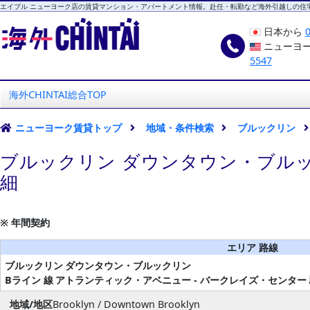
エイブル ニューヨーク店の賃貸マンション・アパートメント情報。赴任・転勤など海外引越しの住
日本から
ニューヨ
5547
海外CHINTAI
エイブル ニューヨーク店
海外CHINTAI総合TOP
ニューヨーク賃貸トップ
地域・条件検索
ブルックリン
ブルックリン ダウンタウン・ブルッ
細
※ 年間契約
エリア 路線
ブルックリン
ダウンタウン・ブルックリン
Bライン 線
アトランティック・アベニュー - バークレイズ・センター
地域/地区
Brooklyn / Downtown Brooklyn