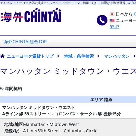
エイブル ニューヨーク店の賃貸マンション・アパートメント情報。赴任・転勤など海外引越しの住
日本から
ニューヨ
5547
海外CHINTAI
エイブル ニューヨーク店
海外CHINTAI総合TOP
ニューヨーク賃貸トップ
地域・条件検索
マンハッタン
マンハッタン ミッドタウン・ウエス
※ 年間契約
エリア 路線
マンハッタン
ミッドタウン・ウエスト
Aライン 線
59ストリート - コロンバス・サークル 駅
徒歩15分
地域/地区
Manhattan / Midtown West
沿線/駅
A Line/59th Street - Columbus Circle