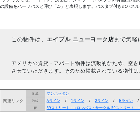
の設備をハーフバスと呼び「.5」と表現します。バスタブ付きのバス
この物件は、
エイブル ニューヨーク店
まで気軽
アメリカの賃貸・アパート物件は流動的なため、空き
させていただきます。そのため掲載されている物件は
マンハッタン
地域
関連リンク
Aライン
/
1ライン
/
2ライン
/
Bライン
路線
59ストリート - コロンバス・サークル
59ストリート -
駅