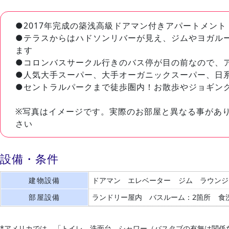
●2017年完成の築浅高級ドアマン付きアパートメント
●テラスからはハドソンリバーが見え、ジムやヨガル
ます
●コロンバスサークル行きのバス停が目の前なので、
●人気大手スーパー、大手オーガニックスーパー、日
●セントラルパークまで徒歩圏内！お散歩やジョギン
※写真はイメージです。実際のお部屋と異なる事があ
さい
設備・条件
建物設備
ドアマン
エレベーター
ジム
ラウンジ
部屋設備
ランドリー屋内
バスルーム：2箇所
食
*アメリカでは、「トイレ、洗面台、シャワー（バスタブの有無は関係