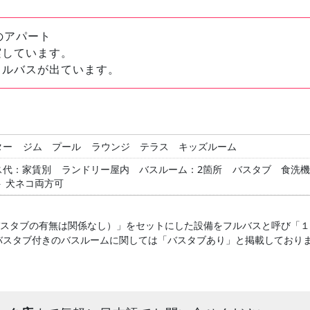
のアパート
実しています。
トルバスが出ています。
ター
ジム
プール
ラウンジ
テラス
キッズルーム
ス代：家賃別
ランドリー屋内
バスルーム：2箇所
バスタブ
食洗機
ト 犬ネコ両方可
バスタブの有無は関係なし）」をセットにした設備をフルバスと呼び「
バスタブ付きのバスルームに関しては「バスタブあり」と掲載しており