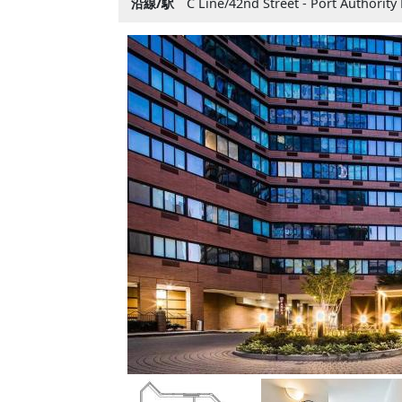
沿線/駅
C Line/42nd Street - Port Authority