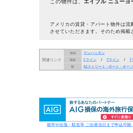
この物件は、
エイブル ニューヨ
アメリカの賃貸・アパート物件は流
させていただきます。そのため掲載
マンハッタン
地域
関連リンク
Cライン
/
7ライン
/
7
路線
42ストリート - ポート・オ
駅
留学や出張・駐在等 ご出発当日まで申込可能