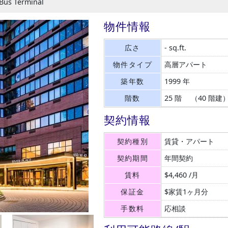
 Bus Terminal
物件情報
広さ
- sq.ft.
物件タイプ
高層アパート
築年数
1999 年
階数
25 階 （40 階建
契約情報
契約種別
賃貸・アパート
契約期間
年間契約
賃料
$4,460 /月
保証金
$家賃1ヶ月分
手数料
応相談