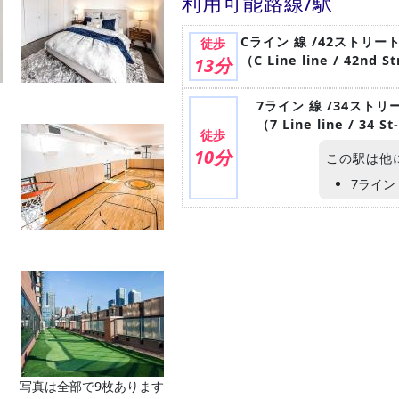
利用可能路線/駅
Cライン 線 /42ストリ
徒歩
（C Line line / 42nd S
13分
7ライン 線 /34スト
（7 Line line / 34 S
徒歩
10分
この駅は他
7ライ
写真は全部で9枚あります