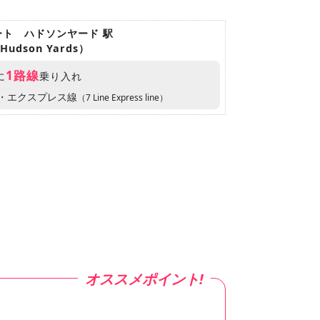
リート ハドソンヤード 駅
t-Hudson Yards）
1路線
に
乗り入れ
ン・エクスプレス線
（7 Line Express line）