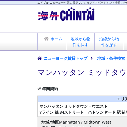
エイブル ニューヨーク店の賃貸マンション・アパートメント情報。赴
海外CHINTAI
エイブル ニューヨーク店
ホーム
地域から物
沿線から物
件を探す
件を探す
ニューヨーク賃貸トップ
地域・条件検索
マンハッタン ミッドタウ
※ 年間契約
エリ
マンハッタン
ミッドタウン・ウエスト
7ライン 線
34ストリート ハドソンヤード 駅
徒
地域/地区
Manhattan / Midtown West