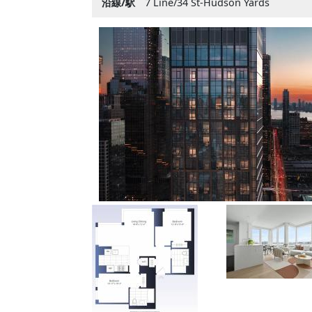
沿線/駅
7 Line/34 St-Hudson Yards