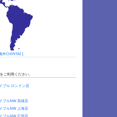
HINTAI ]
をご利用ください。
イブル ロンドン店
イブルNW 高雄店
イブルNW 上海店
イブルNW 広州店