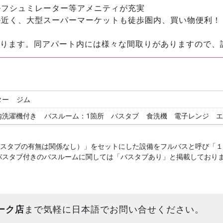
ルフシュミレーター等アメニティが充実
ル近く、大型スーパーマーケットも徒歩圏内、買い物便利！
あります。同アパート内には様々な間取りがありますので、
ター
ジム
内洗濯機付き
バスルーム：1箇所
バスタブ
食洗機
電子レンジ
バスタブの有無は関係なし）」をセットにした設備をフルバスと呼び「
バスタブ付きのバスルームに関しては「バスタブあり」と掲載しており
ーク店
まで気軽に日本語でお問い合せください。