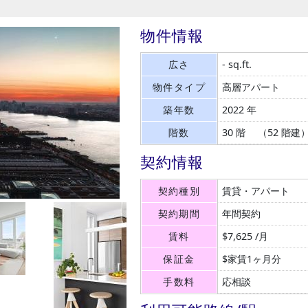
物件情報
広さ
- sq.ft.
物件タイプ
高層アパート
築年数
2022 年
階数
30 階 （52 階建
契約情報
契約種別
賃貸・アパート
契約期間
年間契約
賃料
$7,625 /月
保証金
$家賃1ヶ月分
手数料
応相談