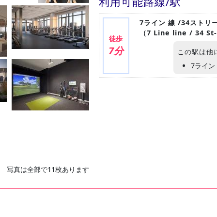
利用可能路線/駅
7ライン 線 /34スト
（7 Line line / 34 S
徒歩
7分
この駅は他
7ライ
写真は全部で11枚あります