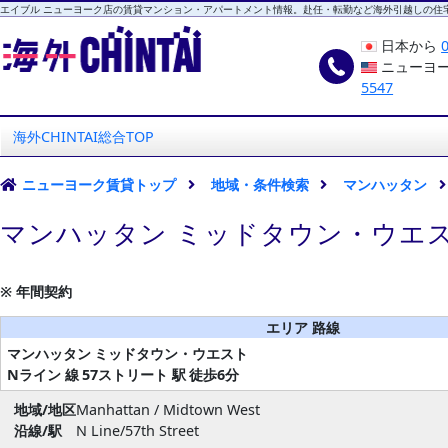
エイブル ニューヨーク店の賃貸マンション・アパートメント情報。赴任・転勤など海外引越しの住
日本から
ニューヨ
5547
海外CHINTAI
エイブル ニューヨーク店
海外CHINTAI総合TOP
ニューヨーク賃貸トップ
地域・条件検索
マンハッタン
マンハッタン ミッドタウン・ウエス
※ 年間契約
エリア 路線
マンハッタン
ミッドタウン・ウエスト
Nライン 線
57ストリート 駅
徒歩6分
地域/地区
Manhattan / Midtown West
沿線/駅
N Line/57th Street