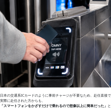
日本の交通系ICカードのように事前チャージが不要なため、赴任直後
実際に赴任された方からも、
「スマートフォンをかざすだけで乗れるので想像以上に簡単だった」
と