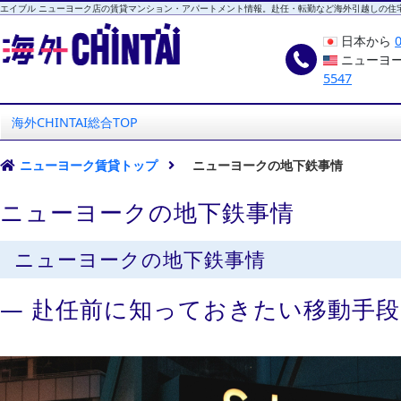
エイブル ニューヨーク店の賃貸マンション・アパートメント情報。赴任・転勤など海外引越しの住
日本から
ニューヨ
5547
海外CHINTAI
エイブル ニューヨーク店
海外CHINTAI総合TOP
ニューヨーク賃貸トップ
ニューヨークの地下鉄事情
ニューヨークの地下鉄事情
ニューヨークの地下鉄事情
― 赴任前に知っておきたい移動手段