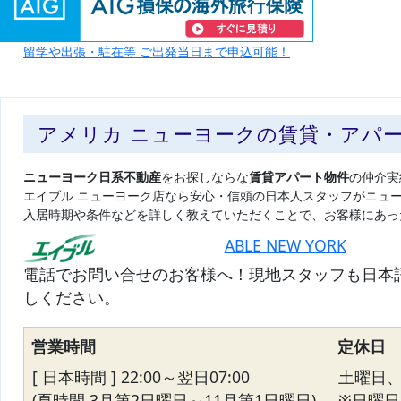
留学や出張・駐在等 ご出発当日まで申込可能！
アメリカ ニューヨークの賃貸・アパ
ニューヨーク日系不動産
をお探しならな
賃貸アパート物件
の仲介実
エイブル ニューヨーク店なら安心・信頼の日本人スタッフがニュ
入居時期や条件などを詳しく教えていただくことで、お客様にあっ
ABLE NEW YORK
電話でお問い合せのお客様へ！現地スタッフも日本
しください。
営業時間
定休日
[ 日本時間 ] 22:00～翌日07:00
土曜日
(夏時間 3月第2日曜日～11月第1日曜日)
※日曜日の