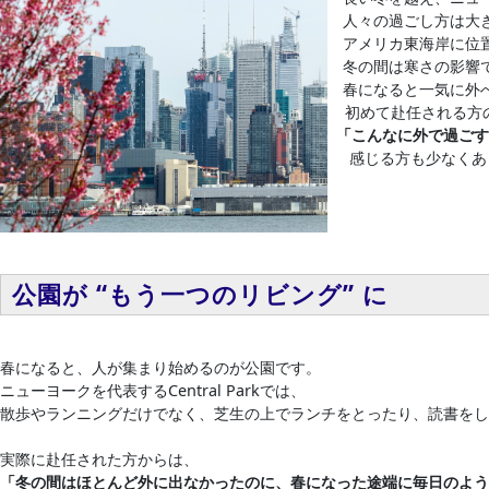
人々の過ごし方は大
アメリカ東海岸に位置するN
冬の間は寒さの影響で
春になると一気に外へ
初めて赴任される方
「こんなに外で過ごす
感じる方も少なくあ
公園が “もう一つのリビング” に
春になると、人が集まり始めるのが公園です。
ニューヨークを代表するCentral Parkでは、
散歩やランニングだけでなく、芝生の上でランチをとったり、読書をし
実際に赴任された方からは、
「冬の間はほとんど外に出なかったのに、春になった途端に毎日のよう