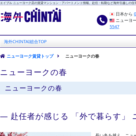
エイブル ニューヨーク店の賃貸マンション・アパートメント情報。赴任・転勤など海外引越しの住
日本から
ニューヨ
5547
海外CHINTAI
エイブル ニューヨーク店
海外CHINTAI総合TOP
ニューヨーク賃貸トップ
ニューヨークの春
ニューヨークの春
ニューヨークの春
― 赴任者が感じる 「外で暮らす」 
長い冬を越え、ニュー