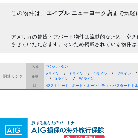
この物件は、
エイブル ニューヨーク店
まで気軽
アメリカの賃貸・アパート物件は流動的なため、空き
させていただきます。そのため掲載されている物件は
マンハッタン
地域
Aライン
/
Cライン
/
1ライン
/
2ライン
関連リンク
路線
/
Sライン
/
W ライン
42ストリート - ポート・オーソリティ・バスターミナ
駅