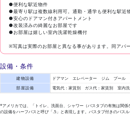
●便利な駅近物件
●最寄り駅は複数線利用可。通勤・通学も便利な駅近
●安心のドアマン付きアパートメント
●改装済みの綺麗なお部屋です
●お部屋は嬉しい室内洗濯乾燥機付
※写真は実際のお部屋と異なる事があります。同アパ
設備・条件
建物設備
ドアマン
エレベーター
ジム
プール
部屋設備
電気代：家賃別
ガス代：家賃別
室内洗
*アメリカでは、「トイレ、洗面台、シャワー（バスタブの有無は関係
の設備をハーフバスと呼び「.5」と表現します。バスタブ付きのバス