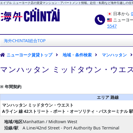
エイブル ニューヨーク店の賃貸マンション・アパートメント情報。赴任・転勤など海外引越しの住
日本から
ニューヨ
5547
海外CHINTAI
エイブル ニューヨーク店
海外CHINTAI総合TOP
ニューヨーク賃貸トップ
地域・条件検索
マンハッタン
マンハッタン ミッドタウン・ウエス
※ 年間契約
エリア 路線
マンハッタン
ミッドタウン・ウエスト
Aライン 線
42ストリート - ポート・オーソリティ・バスターミナル 
地域/地区
Manhattan / Midtown West
沿線/駅
A Line/42nd Street - Port Authority Bus Terminal